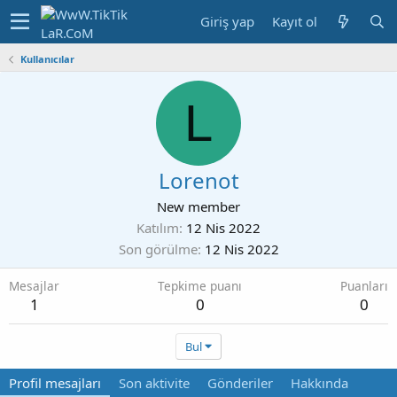
Giriş yap
Kayıt ol
Kullanıcılar
L
Lorenot
New member
Katılım
12 Nis 2022
Son görülme
12 Nis 2022
Mesajlar
Tepkime puanı
Puanları
1
0
0
Bul
Profil mesajları
Son aktivite
Gönderiler
Hakkında