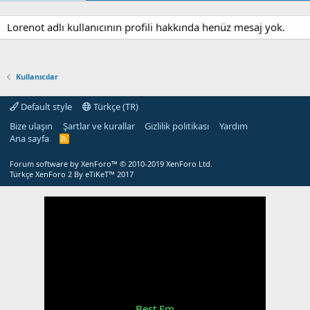
Lorenot adlı kullanıcının profili hakkında henüz mesaj yok.
Kullanıcılar
Default style
Türkçe (TR)
Bize ulaşın
Şartlar ve kurallar
Gizlilik politikası
Yardım
Ana sayfa
R
S
S
Forum software by XenForo™
© 2010-2019 XenForo Ltd.
Türkçe XenForo 2
By eTiKeT™ 2017
Best Fm