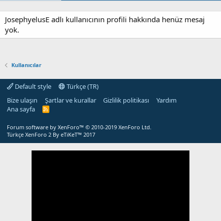
JosephyelusE adlı kullanıcının profili hakkında henüz mesaj
yok.
Kullanıcılar
Default style
Türkçe (TR)
Bize ulaşın
Şartlar ve kurallar
Gizlilik politikası
Yardım
Ana sayfa
R
S
S
Forum software by XenForo™
© 2010-2019 XenForo Ltd.
Türkçe XenForo 2
By eTiKeT™ 2017