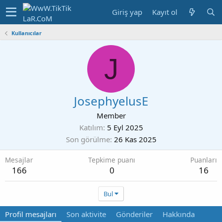
Giriş yap
Kayıt ol
Kullanıcılar
J
JosephyelusE
Member
Katılım
5 Eyl 2025
Son görülme
26 Kas 2025
Mesajlar
Tepkime puanı
Puanları
166
0
16
Bul
Profil mesajları
Son aktivite
Gönderiler
Hakkında