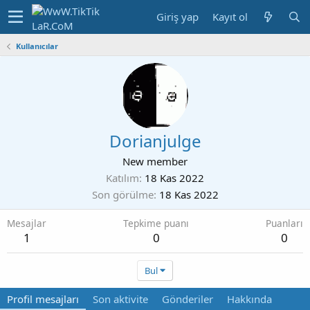
Giriş yap
Kayıt ol
Kullanıcılar
Dorianjulge
New member
Katılım
18 Kas 2022
Son görülme
18 Kas 2022
Mesajlar
Tepkime puanı
Puanları
1
0
0
Bul
Profil mesajları
Son aktivite
Gönderiler
Hakkında