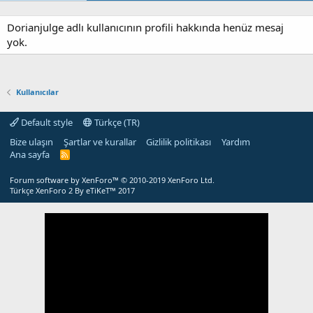
Dorianjulge adlı kullanıcının profili hakkında henüz mesaj
yok.
Kullanıcılar
Default style
Türkçe (TR)
Bize ulaşın
Şartlar ve kurallar
Gizlilik politikası
Yardım
Ana sayfa
R
S
S
Forum software by XenForo™
© 2010-2019 XenForo Ltd.
Türkçe XenForo 2
By eTiKeT™ 2017