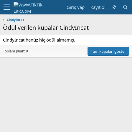
Giriş yap
Kayıt ol
CindyIncat
Ödül verilen kupalar CindyIncat
CindyIncat henüz hiç ödül almamış.
Toplam puan: 0
Tüm kupaları göster