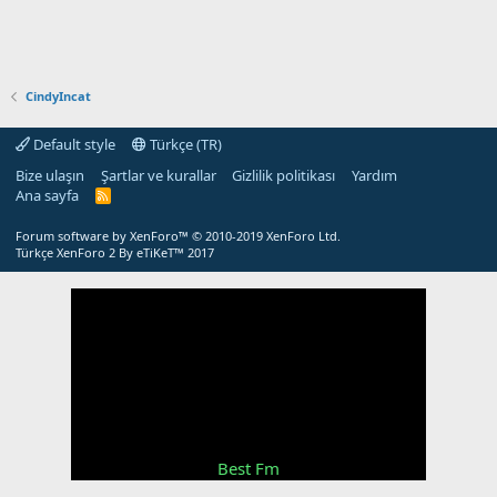
CindyIncat
Default style
Türkçe (TR)
Bize ulaşın
Şartlar ve kurallar
Gizlilik politikası
Yardım
Ana sayfa
R
S
S
Forum software by XenForo™
© 2010-2019 XenForo Ltd.
Türkçe XenForo 2
By eTiKeT™ 2017
Best Fm