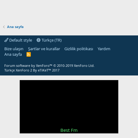
Ana sayfa
Default style
Türkçe (TR)
Bize ulaşın
Şartlar ve kurallar
Gizlilik politikası
Yardım
Ana sayfa
R
S
S
Forum software by XenForo™
© 2010-2019 XenForo Ltd.
Türkçe XenForo 2
By eTiKeT™ 2017
Best Fm